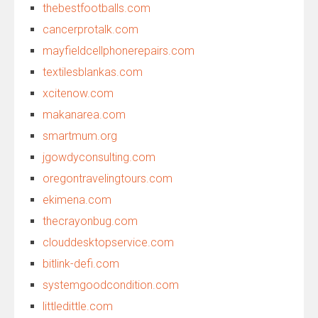
thebestfootballs.com
cancerprotalk.com
mayfieldcellphonerepairs.com
textilesblankas.com
xcitenow.com
makanarea.com
smartmum.org
jgowdyconsulting.com
oregontravelingtours.com
ekimena.com
thecrayonbug.com
clouddesktopservice.com
bitlink-defi.com
systemgoodcondition.com
littledittle.com