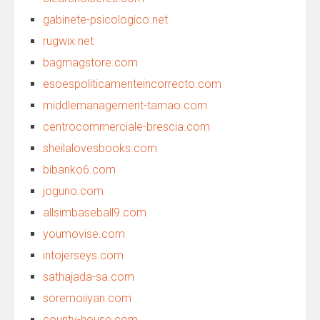
gabinete-psicologico.net
rugwix.net
bagmagstore.com
esoespoliticamenteincorrecto.com
middlemanagement-tamao.com
centrocommerciale-brescia.com
sheilalovesbooks.com
bibanko6.com
joguno.com
allsimbaseball9.com
youmovise.com
intojerseys.com
sathajada-sa.com
soremoiiyan.com
county-house.com