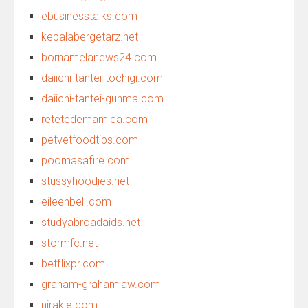
ebusinesstalks.com
kepalabergetarz.net
bornamelanews24.com
daiichi-tantei-tochigi.com
daiichi-tantei-gunma.com
retetedemamica.com
petvetfoodtips.com
poomasafire.com
stussyhoodies.net
eileenbell.com
studyabroadaids.net
stormfc.net
betflixpr.com
graham-grahamlaw.com
nirakle.com