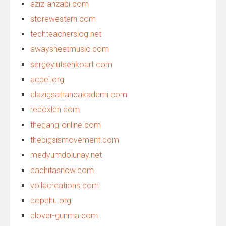
aziz-anzabi.com
storewestern.com
techteacherslog.net
awaysheetmusic.com
sergeylutsenkoart.com
acpel.org
elazigsatrancakademi.com
redoxldn.com
thegang-online.com
thebigsismovement.com
medyumdolunay.net
cachitasnow.com
voilacreations.com
copehu.org
clover-gunma.com