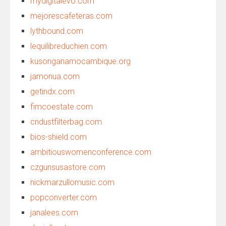
mydigitalevo.com
mejorescafeteras.com
lythbound.com
lequilibreduchien.com
kusonganamocambique.org
jamonua.com
getindx.com
fimcoestate.com
cndustfilterbag.com
bios-shield.com
ambitiouswomenconference.com
czgunsusastore.com
nickmarzullomusic.com
popconverter.com
janalees.com