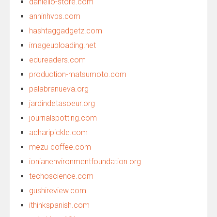
daniello-store.com
anninhvps.com
hashtaggadgetz.com
imageuploading.net
edureaders.com
production-matsumoto.com
palabranueva.org
jardindetasoeur.org
journalspotting.com
acharipickle.com
mezu-coffee.com
ionianenvironmentfoundation.org
techoscience.com
gushireview.com
ithinkspanish.com