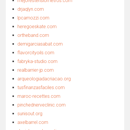
mejorestensiometros.com
drjaqlyn.com
lpcamozzi.com
heregoeskate.com
ortheband.com
demigarciasabat.com
flavorcityoils.com
fabryka-studio.com
realbarrier-jp.com
arqueologiadacriacao.org
tusfinanzasfaciles.com
maroc-recettes.com
pinchednerveclinic.com
sunisout.org
axelbarrel.com