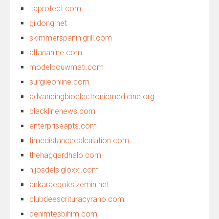
itaprotect.com
gildong.net
skimmerspaninigrill.com
alfananine.com
modelbouwmati.com
surgileonline.com
advancingbioelectronicmedicine.org
blacklinenews.com
enterpriseapts.com
timedistancecalculation.com
thehaggardhalo.com
hijosdelsigloxxi.com
ankaraepoksizemin.net
clubdeescrituracyrano.com
benimtesbihim.com