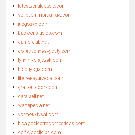
latestserialgossip.com
venesemmorganlaw.com
juegoskb.com
babloonstudios.com
camp-club.net
collectionheavyduty.com
lynnmikolajczak.com
bidouyoga.com
lifetreeayurveda.com
graftoutdoors.com
cars-sell.net
wartapedia.net
yarmouktvsat.com
hidalgoelectrodomesticos.com
edificiodelicias.com