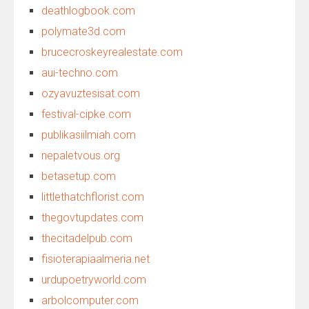
deathlogbook.com
polymate3d.com
brucecroskeyrealestate.com
aui-techno.com
ozyavuztesisat.com
festival-cipke.com
publikasiilmiah.com
nepaletvous.org
betasetup.com
littlethatchflorist.com
thegovtupdates.com
thecitadelpub.com
fisioterapiaalmeria.net
urdupoetryworld.com
arbolcomputer.com