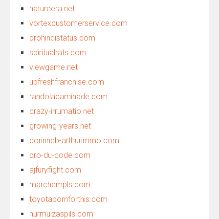
natureera.net
vortexcustomerservice.com
prohindistatus.com
spiritualrats.com
viewgame.net
upfreshfranchise.com
randolacaminade.com
crazy-irrumatio.net
growing-years.net
corinneb-arthurimmo.com
pro-du-code.com
ajfuryfight.com
marchempls.com
toyotabornforthis.com
nurmuizaspils.com