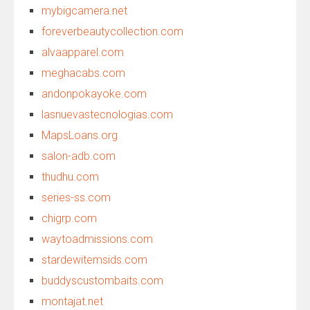
mybigcamera.net
foreverbeautycollection.com
alvaapparel.com
meghacabs.com
andonpokayoke.com
lasnuevastecnologias.com
MapsLoans.org
salon-adb.com
thudhu.com
series-ss.com
chigrp.com
waytoadmissions.com
stardewitemsids.com
buddyscustombaits.com
montajat.net