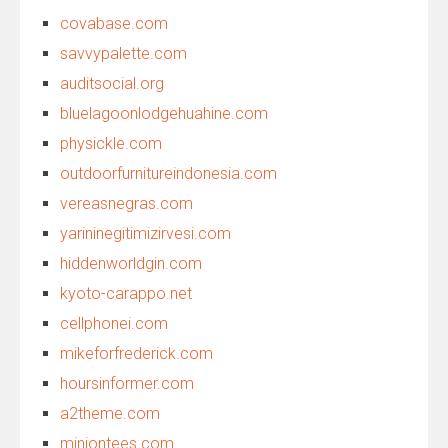
covabase.com
savvypalette.com
auditsocial.org
bluelagoonlodgehuahine.com
physickle.com
outdoorfurnitureindonesia.com
vereasnegras.com
yarininegitimizirvesi.com
hiddenworldgin.com
kyoto-carappo.net
cellphonei.com
mikeforfrederick.com
hoursinformer.com
a2theme.com
miniontees.com