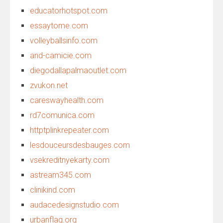
educatorhotspot.com
essaytome.com
volleyballsinfo.com
and-camicie.com
diegodallapalmaoutlet.com
zvukon.net
careswayhealth.com
rd7comunica.com
httptplinkrepeater.com
lesdouceursdesbauges.com
vsekreditnyekarty.com
astream345.com
clinikind.com
audacedesignstudio.com
urbanflag.org