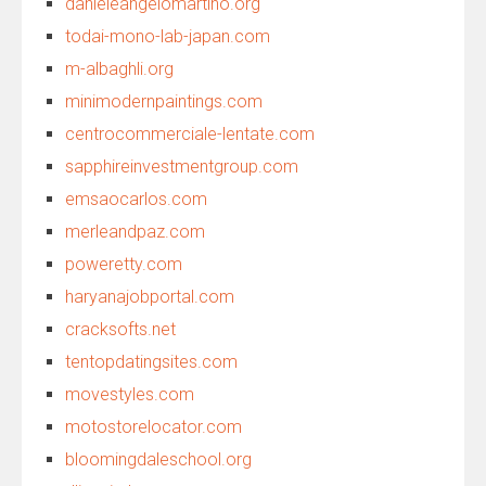
danieleangelomartino.org
todai-mono-lab-japan.com
m-albaghli.org
minimodernpaintings.com
centrocommerciale-lentate.com
sapphireinvestmentgroup.com
emsaocarlos.com
merleandpaz.com
poweretty.com
haryanajobportal.com
cracksofts.net
tentopdatingsites.com
movestyles.com
motostorelocator.com
bloomingdaleschool.org