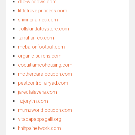
dlja-windows.com
littletravelprincess.com
shiningnames.com
trollslandatoystore.com
tarrahan-co.com
mcbaronfootball.com
organic-suirens.com
coquitlamcohousing.com
mothercare-coupon.com
pestcontrol-alryad.com
jaredtalavera.com
fizjorytm.com
mumzworld-coupon.com
vitadapappagalli.org
hnihpainetwork.com