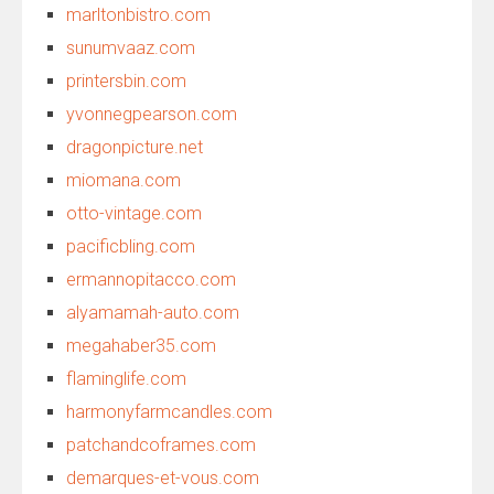
marltonbistro.com
sunumvaaz.com
printersbin.com
yvonnegpearson.com
dragonpicture.net
miomana.com
otto-vintage.com
pacificbling.com
ermannopitacco.com
alyamamah-auto.com
megahaber35.com
flaminglife.com
harmonyfarmcandles.com
patchandcoframes.com
demarques-et-vous.com