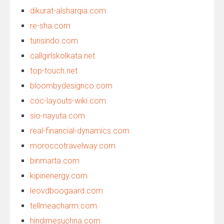
dikurat-alsharqia.com
re-sha.com
turisindo.com
callgirlskolkata.net
top-touch.net
bloombydesignco.com
coc-layouts-wiki.com
sio-nayuta.com
real-financial-dynamics.com
moroccotravelway.com
binmarta.com
kipinenergy.com
leovdboogaard.com
tellmeacharm.com
hindimesuchna.com