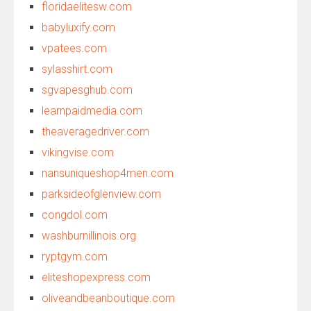
floridaelitesw.com
babyluxify.com
vpatees.com
sylasshirt.com
sgvapesghub.com
learnpaidmedia.com
theaveragedriver.com
vikingvise.com
nansuniqueshop4men.com
parksideofglenview.com
congdol.com
washburnillinois.org
ryptgym.com
eliteshopexpress.com
oliveandbeanboutique.com