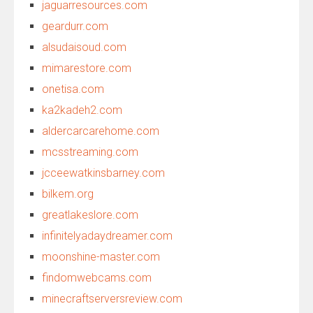
jaguarresources.com
geardurr.com
alsudaisoud.com
mimarestore.com
onetisa.com
ka2kadeh2.com
aldercarcarehome.com
mcsstreaming.com
jcceewatkinsbarney.com
bilkem.org
greatlakeslore.com
infinitelyadaydreamer.com
moonshine-master.com
findomwebcams.com
minecraftserversreview.com