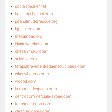
socialspeaker.net
katsuragi-hanabi.com
peanutmutterrescue.org
bjjinspired.com
mexampac.org
idunn-watches.com
chezanimaux.com
salvetx.com
terapiabrevecentradaensoluciones.com
whenwhereco.com
wcdoit.com
kampouridespoina.com
centrocommerciale-airone.com
frutasdeeuropa.com
clearchoiceres.com