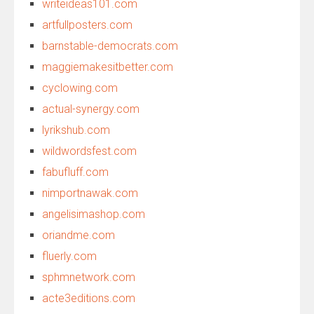
writeideas101.com
artfullposters.com
barnstable-democrats.com
maggiemakesitbetter.com
cyclowing.com
actual-synergy.com
lyrikshub.com
wildwordsfest.com
fabufluff.com
nimportnawak.com
angelisimashop.com
oriandme.com
fluerly.com
sphmnetwork.com
acte3editions.com